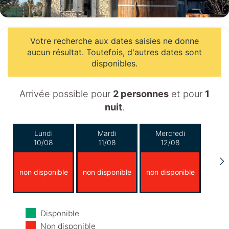
Votre recherche aux dates saisies ne donne
aucun résultat. Toutefois, d'autres dates sont
disponibles.
Arrivée possible pour
2 personnes
et pour
1
nuit
.
Lundi
Mardi
Mercredi
10/08
11/08
12/08
non disponible
non disponible
non disponible
Jeudi
Vendredi
Samedi
Disponible
13/08
14/08
15/08
Non disponible