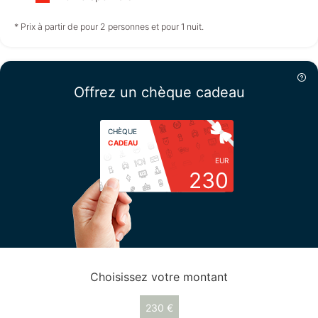
non disponible
non disponible
non disponible
* Prix à partir de pour 2 personnes et pour 1 nuit.
Dimanche
16/08
Offrez un chèque cadeau
non disponible
CHÈQUE
CADEAU
EUR
230
Choisissez votre montant
230 €