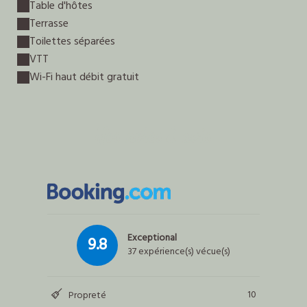
Table d'hôtes
Terrasse
Toilettes séparées
VTT
Wi-Fi haut débit gratuit
Nos notes & avis
Exceptional
9.8
37 expérience(s) vécue(s)
10
Propreté