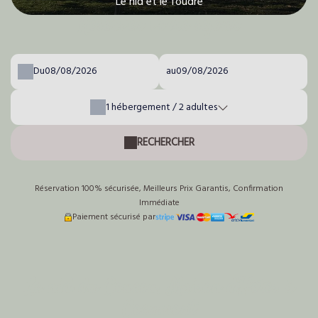
Le nid et le foudre
Réserver votre séjour
Du
au
1
hébergement /
2
adultes
RECHERCHER
Réservation 100% sécurisée, Meilleurs Prix Garantis, Confirmation
Immédiate
Paiement sécurisé par
Le nid du Coucou, Maison d'Hôtes à
Cocumont