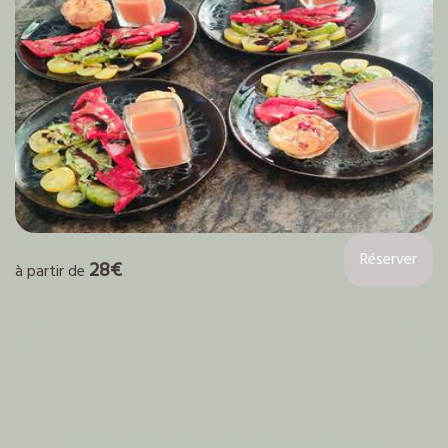
Table d'hôtes
Réserver
28€
à partir de
Notre établissement en images