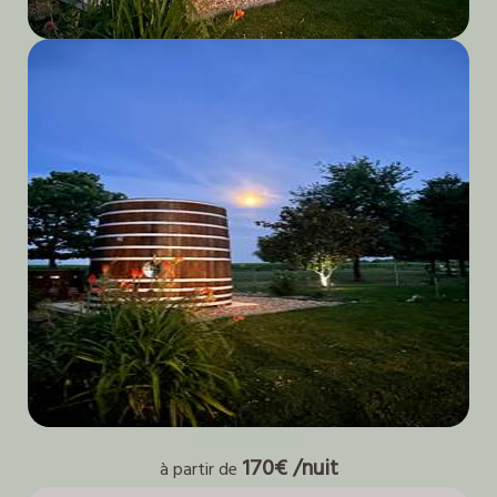
Foudre Talbot
170€ /nuit
à partir de