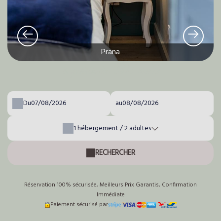
Prana
85€
/ nuit
à partir de
Du
au
1
hébergement /
2
adultes
RECHERCHER
Réservation 100% sécurisée, Meilleurs Prix Garantis, Confirmation
Immédiate
Paiement sécurisé par