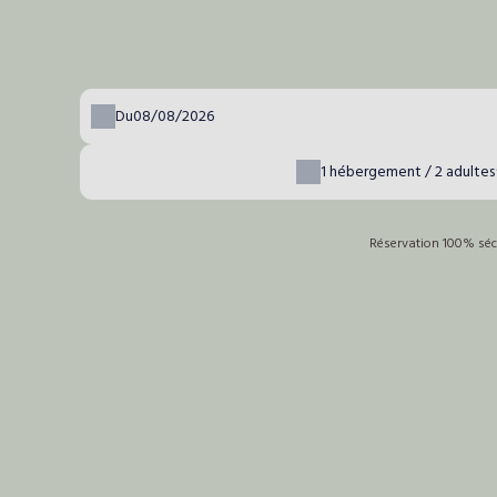
Du
1
hébergement /
2
adultes
Réservation 100% sécu
Nos disponibilités