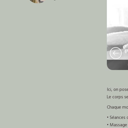
Au Nid, l
Ici, on pos
Le corps se
Chaque mom
• Séances d
• Massage 